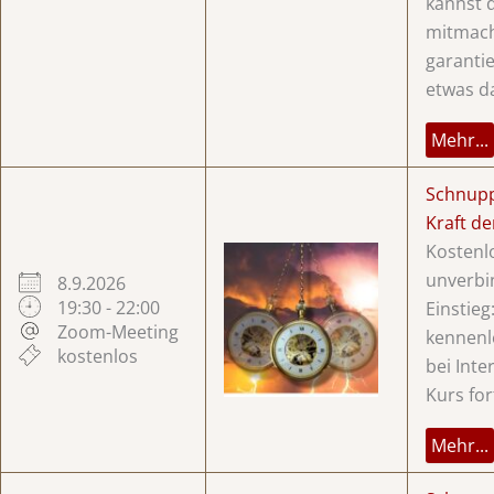
kannst d
mitmac
garanti
etwas d
Mehr...
Schnup
Kraft d
Kostenl
unverbi
8.9.2026
19:30 - 22:00
Einstie
Zoom-Meeting
kennenl
kostenlos
bei Inte
Kurs for
Mehr...