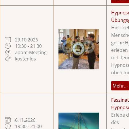
Hypnos
Übungs
Hier tre
Mensche
29.10.2026
gerne H
19:30 - 21:30
erleben
Zoom-Meeting
mit dene
kostenlos
Hypnose
üben mö
Mehr...
Faszina
Hypnos
Erlebe d
6.11.2026
des
19:30 - 21:00