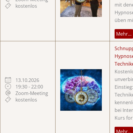
mit dene
kostenlos
Hypnose
üben mö
Mehr...
Schnup
Hypnos
Technik
Kostenl
unverbi
13.10.2026
19:30 - 22:00
Einstieg
Zoom-Meeting
Technik
kostenlos
kennenl
bei Inte
Kurs for
Mehr...