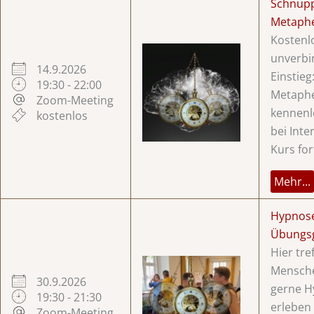
Schnup
Metaphe
Kostenl
unverbi
14.9.2026
Einstieg
19:30 - 22:00
Metaph
Zoom-Meeting
kennenl
kostenlos
bei Inte
Kurs for
Mehr...
Hypnos
Übungs
Hier tre
Mensche
30.9.2026
gerne H
19:30 - 21:30
erleben
Zoom-Meeting