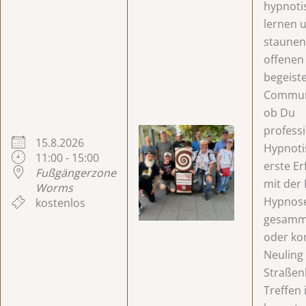
hypnoti
lernen 
staunen 
offenen
begeist
Communi
ob Du
professi
15.8.2026
Hypnotis
11:00 - 15:00
erste E
Fußgängerzone
mit der 
Worms
Hypnos
kostenlos
gesamme
oder ko
Neuling 
Straßen
Treffen